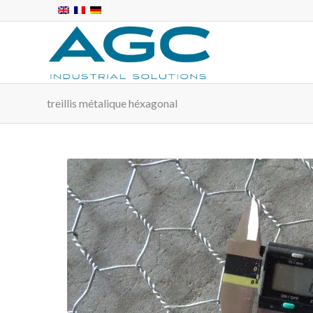
treillis métalique héxagonal