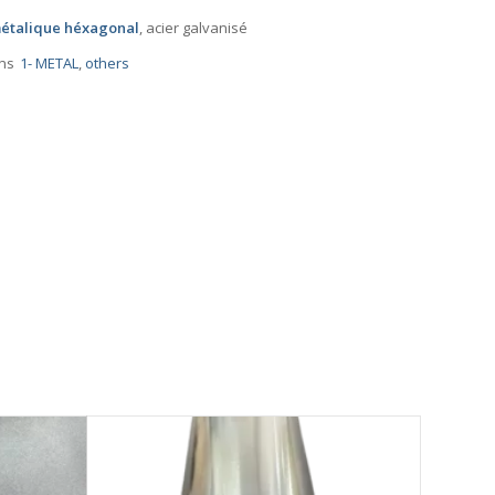
 métalique héxagonal
, acier galvanisé
ns
1- METAL
,
others