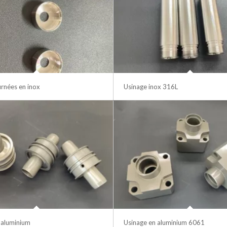
urnées en inox
Usinage inox 316L
 aluminium
Usinage en aluminium 6061