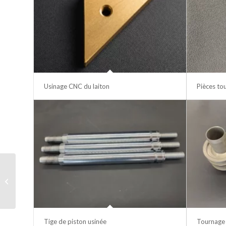
Usinage CNC du laiton
Pièces to
Contrôle qualité dans
le zhejiang
Tige de piston usinée
Tournage