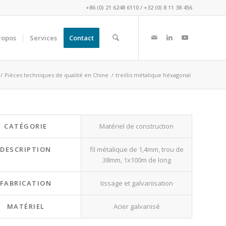
+86 (0) 21 6248 6110
/
+32 (0) 8 11 38 456
ropos
Services
Contact
/
Pièces techniques de qualité en Chine
/
treillis métalique héxagonal
CATÉGORIE
Matériel de construction
DESCRIPTION
fil métalique de 1,4mm, trou de
38mm, 1x100m de long
FABRICATION
tissage et galvanisation
MATÉRIEL
Acier galvanisé