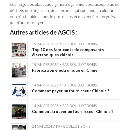
L’usinage des plastiques génère également beaucoup plus de
déchets que l’injection, des déchets qui sont pour la plupart
non réutilisables dans le processus et doivent être recyclés
par d’autres moyens.
Autres articles de AGCIS :
19 JANVIER 2026
/
PAR
BOULLOT BORIS
Top 10 des fabricants de composants
électroniques chinois
19 JANVIER 2026
/
PAR
BOULLOT BORIS
Fabrication électronique en Chine
14 JANVIER 2026
/
PAR
BOULLOT BORIS
Comment payer un fournisseur Chinois ?
14 JANVIER 2026
/
PAR
BOULLOT BORIS
Comment trouver un fournisseur Chinois ?
24 MAI 2024
/
PAR
BOULLOT BORIS