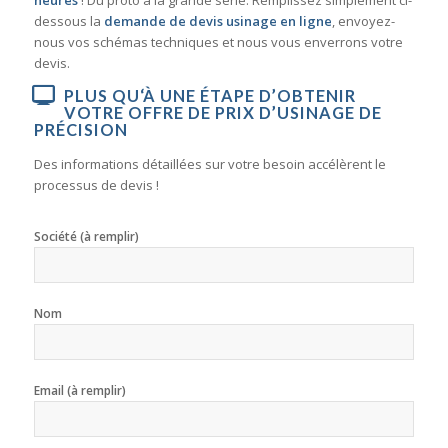
heures
! Du proto à la grande série. Remplissez simplement ci-
dessous la
demande de devis usinage en ligne
, envoyez-
nous vos schémas techniques et nous vous enverrons votre
devis.
PLUS QU‘À UNE ÉTAPE D’OBTENIR
VOTRE OFFRE DE PRIX D’USINAGE DE
PRÉCISION
Des informations détaillées sur votre besoin accélèrent le
processus de devis !
Société (à remplir)
Nom
Email (à remplir)