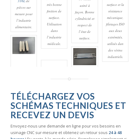
316L
de
très bonne
surface et la
usiné à
pièces sur
finition de
résistance
façon. Bonne
mesure pour
surface.
mécanique,
cylindricité et
l’industrie
Utilisation
filetages ISO
respect de
alimentaire.
dans
aux deux
l’état de
l’industrie
extrémités,
surface.
médicale.
utilisés dan
des vérins
industriels.
TÉLÉCHARGEZ VOS
SCHÉMAS TECHNIQUES ET
RECEVEZ UN DEVIS
Envoyez-nous une demande en ligne pour vos besoins en
usinage CNC sur-mesure et obtenez un retour sous
24 à 48