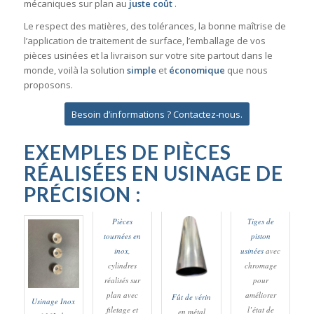
mécaniques sur plan au
juste coût
.
Le respect des matières, des tolérances, la bonne maîtrise de
l’application de traitement de surface, l’emballage de vos
pièces usinées et la livraison sur votre site partout dans le
monde, voilà la solution
simple
et
économique
que nous
proposons.
Besoin d’informations ? Contactez-nous.
EXEMPLES DE PIÈCES
RÉALISÉES EN USINAGE DE
PRÉCISION :
Pièces
Tiges de
tournées en
piston
inox
,
usinées
avec
cylindres
chromage
réalisés sur
pour
plan avec
améliorer
Fût de vérin
Usinage Inox
filetage et
l’état de
en métal