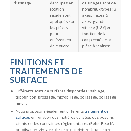
d’usinage
découpes en
d’usinages sont de
rotation
nombreux types : 3
rapide sont
axes, 4 axes, 5
appliqués sur
axes, grande
les pièces
vitesse (UGV) en
pour
fonction de la
enlèvement
complexité de la
de matière
pièce à réaliser
FINITIONS
ET
TRAITEMENTS DE
SURFACE
Différents états de surfaces disponibles : sablage,
tribofinition, brossage, microbillage, polissage, polissage
miroir.
Nous proposons également différents
traitement de
sufaces
en fonction des matières utilisées des besoins
clients et des contraintes réglementaires (Rohs, Reach):
anodisation, zingage, chromage, peinture, brunissage