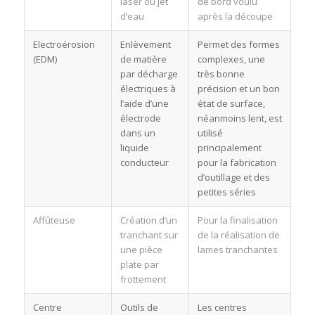
laser ou jet
de bord voulu
d’eau
après la découpe
Electroérosion
Enlèvement
Permet des formes
(EDM)
de matière
complexes, une
par décharge
très bonne
électriques à
précision et un bon
l’aide d’une
état de surface,
électrode
néanmoins lent, est
dans un
utilisé
liquide
principalement
conducteur
pour la fabrication
d’outillage et des
petites séries
Affûteuse
Création d’un
Pour la finalisation
tranchant sur
de la réalisation de
une pièce
lames tranchantes
plate par
frottement
Centre
Outils de
Les centres