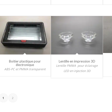
Boitier plastique pour
Lentille en impression 3D
électronique
Lentille PMMA pour éclairage
ABS-PC et PMMA transparent
LED en injection 3D
1
2