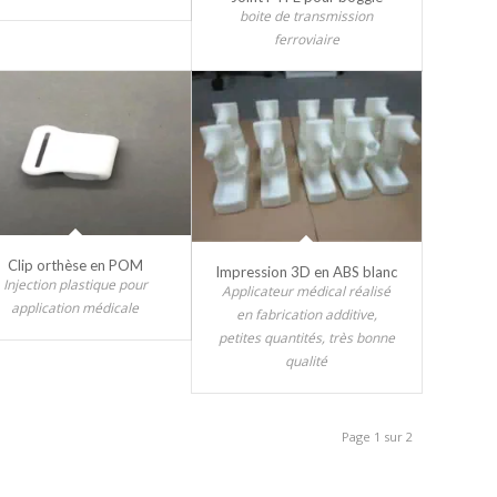
boite de transmission
ferroviaire
Clip orthèse en POM
Impression 3D en ABS blanc
Injection plastique pour
Applicateur médical réalisé
application médicale
en fabrication additive,
petites quantités, très bonne
qualité
Page 1 sur 2