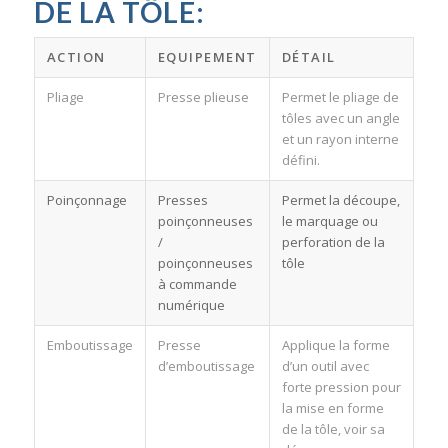
DE LA TÔLE:
ACTION
EQUIPEMENT
DÉTAIL
Pliage
Presse plieuse
Permet le pliage de
tôles avec un angle
et un rayon interne
défini.
Poinçonnage
Presses
Permet la découpe,
poinçonneuses
le marquage ou
/
perforation de la
poinçonneuses
tôle
à commande
numérique
Emboutissage
Presse
Applique la forme
d’emboutissage
d’un outil avec
forte pression pour
la mise en forme
de la tôle, voir sa