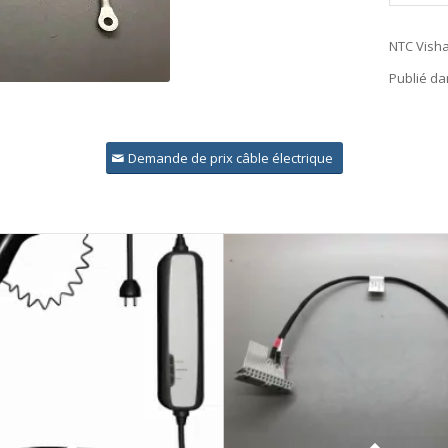
NTC Visha
Publié da
Demande de prix câble électrique