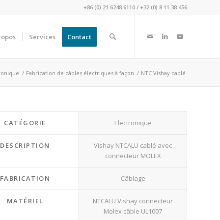
+86 (0) 21 6248 6110
/
+32 (0) 8 11 38 456
ropos
Services
Contact
ronique
/
Fabrication de câbles électriques à façon
/
NTC Vishay cablé
CATÉGORIE
Electronique
DESCRIPTION
Vishay NTCALU cablé avec
connecteur MOLEX
FABRICATION
Câblage
MATÉRIEL
NTCALU Vishay connecteur
Molex câble UL1007