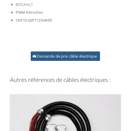
DC5,5×2,1
PWM 4 broches
CNT13-02PT12SHKFD
Demande de prix câble électrique
Autres références de câbles électriques :