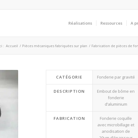
Réalisations
Ressources
A p
i :
Accueil
/
Pièces mécaniques fabriquées sur plan
/
Fabrication de pièces de fo
CATÉGORIE
Fonderie par gravité
DESCRIPTION
Embout de bôme en
fonderie
d’aluminium
FABRICATION
Fonderie coquille
avec microbillage et
anodisation de
20µm d’épaisseur