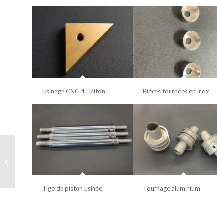
Usinage CNC du laiton
Pièces tournées en inox
Faisceau de câbles
torsadés
Tige de piston usinée
Tournage aluminium