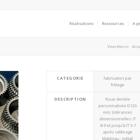
Réalisations
Ressources
A p
Vous êtes ici :
Accu
CATEGORIE
fabrication par
frittage
DESCRIPTION
Roue dentée
personnalisée D120
mm, tolérances
dimensionnelles: IT
-8-9 et jusqu’à IT 5-7
après calibrage
Matériau : métal