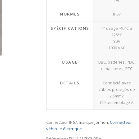
NORMES
IP67
SPÉCIFICATIONS
T° usage -40°C à
125°C
80A
1000 VAC
USAGE
OBC, batteries, PDU,
climatiseurs, PTC
DÉTAILS
Connecté avec
câbles protégés de
2,5mm2
Clé assemblage A
Connecteur IP67, marque Jonhon,
Connecteur
véhicule électrique
.
Référence : EVH2-M4TK3-RDA