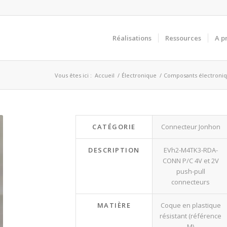
Réalisations
Ressources
A p
Vous êtes ici :
Accueil
/
Électronique
/
Composants électroni
CATÉGORIE
Connecteur Jonhon
DESCRIPTION
EVh2-M4TK3-RDA-
CONN P/C 4V et 2V
push-pull
connecteurs
MATIÈRE
Coque en plastique
résistant (référence
M)