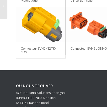
Magnétique
d’insertion nulle
Coffret plastique pour
électronique
Connecteur EVH2-N2TK-
Connecteur EVH2 JONH
SDA
OÙ NOUS TROUVER
AGC Industrial Solutions Shanghai
Bureau 11EF, Yujia Mansion
N°1336 Huashan Road