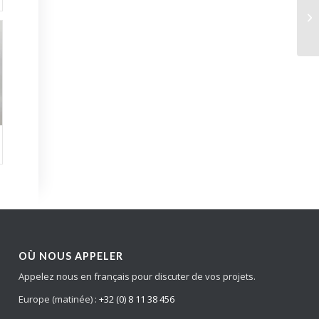
OÙ NOUS APPELER
Appelez nous en français pour discuter de vos projets.
Europe (matinée) :
+32 (0) 8 11 38 456