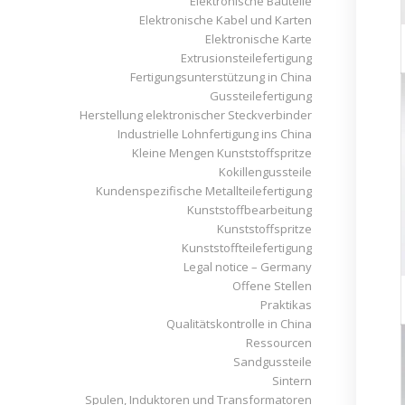
Elektronische Bauteile
Elektronische Kabel und Karten
Elektronische Karte
Extrusionsteilefertigung
Fertigungsunterstützung in China
Gussteilefertigung
Herstellung elektronischer Steckverbinder
Industrielle Lohnfertigung ins China
Kleine Mengen Kunststoffspritze
Kokillengussteile
Kundenspezifische Metallteilefertigung
Kunststoffbearbeitung
Kunststoffspritze
Kunststoffteilefertigung
Legal notice – Germany
Offene Stellen
Praktikas
Qualitätskontrolle in China
Ressourcen
Sandgussteile
Sintern
Spulen, Induktoren und Transformatoren