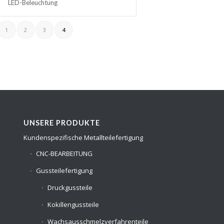
LED-Beleuchtung
1
2
3
4
UNSERE PRODUKTE
Kundenspezifische Metallteilefertigung
CNC-BEARBEITUNG
Gussteilefertigung
Druckgussteile
Kokillengussteile
Wachsausschmelzverfahrenteile