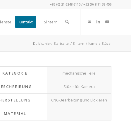
+86 (0) 21 6248 6110
/
+32 (0) 8 11 38 456
ienste
Kontakt
Sintern
Du bist hier:
Startseite
/
Sintern
/
Kamera-Stüze
KATEGORIE
mechanische Teile
BESCHREIBUNG
Stüze für Kamera
HERSTELLUNG
CNC-Bearbeitung und Eloxieren
MATERIAL