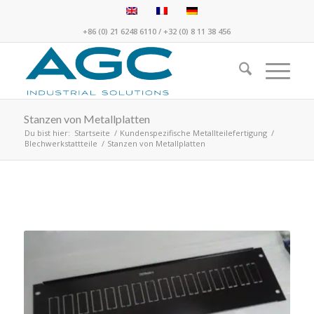
+86 (0) 21 6248 6110
/
+32 (0) 8 11 38 456
Stanzen von Metallplatten
Du bist hier:
Startseite
/
Kundenspezifische Metallteilefertigung
/
Blechwerkstattteile
/
Stanzen von Metallplatten