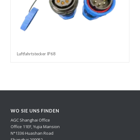
Luftfahrtstecker IP68
WO SIE UNS FINDEN
AGC Shanghai Office
Office 11EF, Yujia Mansion
N°1336 Huashan Road
Shanghai 200052