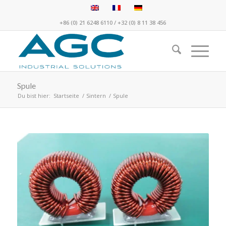
+86 (0) 21 6248 6110
/
+32 (0) 8 11 38 456
Spule
Du bist hier:
Startseite
/
Sintern
/
Spule