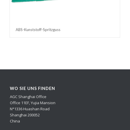
ABS-Kunststoff-Spritzguss
WO SIE UNS FINDEN
AGC Shanghai Office
Office 11EF, Yujia Mansion
N°1336 Huashan Road
Shanghai 200052
China