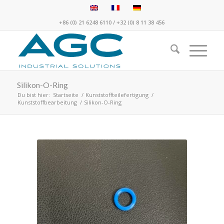
+86 (0) 21 6248 6110
/
+32 (0) 8 11 38 456
Silikon-O-Ring
Du bist hier:
Startseite
/
Kunststoffteilefertigung
/
Kunststoffbearbeitung
/
Silikon-O-Ring