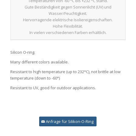
Temperaturen von -60 °C bis +232 °C stand.
Gute Beständigkeit gegen Sonnenlicht (UV) und
Wasser/Feuchtigkeit.
Hervorragende elektrische Isoliereigenschaften.
Hohe Flexibilität.
In vielen verschiedenen Farben erhältlich.
Silicon O-ring.
Many different colors available.
Resistant to high temperature (up to 232°C), not brittle at low
temperature (down to -60°)
Resistant to UV, good for outdoor applications.
Anfrage für Silikon-O-Ring