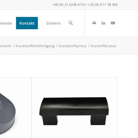
+86 (0) 21 6248 6110
/
+32 (0) 8 11 38 456
ienste
Kontakt
Sintern
artseite
/
Kunststoffteilefertigung
/
Kunststoffspritze
/
Kunstoffdruken