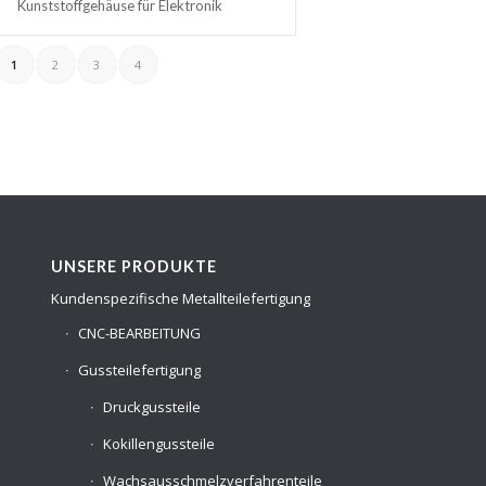
Kunststoffgehäuse für Elektronik
1
2
3
4
UNSERE PRODUKTE
Kundenspezifische Metallteilefertigung
CNC-BEARBEITUNG
Gussteilefertigung
Druckgussteile
Kokillengussteile
Wachsausschmelzverfahrenteile