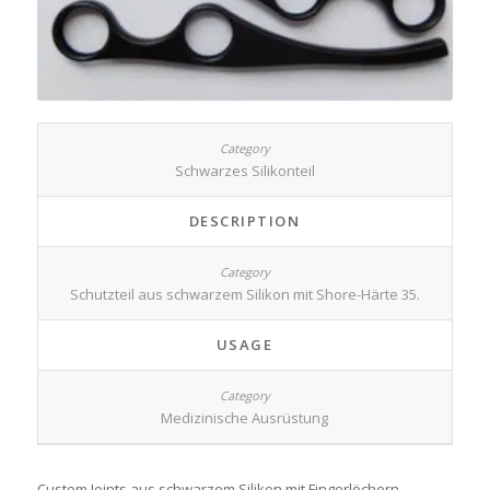
Schwarzes Silikonteil
DESCRIPTION
Schutzteil aus schwarzem Silikon mit Shore-Härte 35.
USAGE
Medizinische Ausrüstung
Custom Joints aus schwarzem Silikon mit Fingerlöchern.