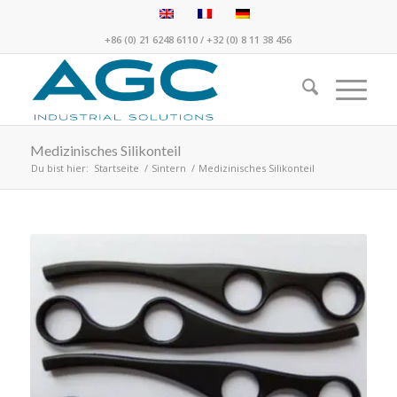
+86 (0) 21 6248 6110
/
+32 (0) 8 11 38 456
Medizinisches Silikonteil
Du bist hier:
Startseite
/
Sintern
/
Medizinisches Silikonteil