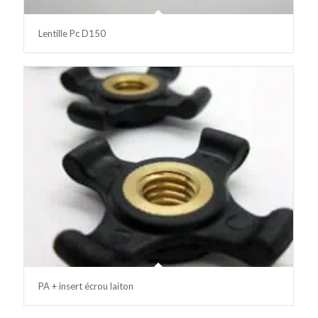
Lentille Pc D150
PA + insert écrou laiton