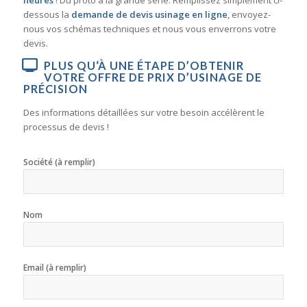
heures
! Du proto à la grande série. Remplissez simplement ci-
dessous la
demande de devis usinage en ligne
, envoyez-
nous vos schémas techniques et nous vous enverrons votre
devis.
PLUS QU‘À UNE ÉTAPE D’OBTENIR
VOTRE OFFRE DE PRIX D’USINAGE DE
PRÉCISION
Des informations détaillées sur votre besoin accélèrent le
processus de devis !
Société (à remplir)
Nom
Email (à remplir)