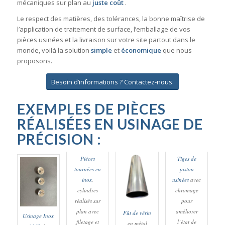
mécaniques sur plan au
juste coût
.
Le respect des matières, des tolérances, la bonne maîtrise de
l’application de traitement de surface, l’emballage de vos
pièces usinées et la livraison sur votre site partout dans le
monde, voilà la solution
simple
et
économique
que nous
proposons.
Besoin d’informations ? Contactez-nous.
EXEMPLES DE PIÈCES
RÉALISÉES EN USINAGE DE
PRÉCISION :
Pièces
Tiges de
tournées en
piston
inox
,
usinées
avec
cylindres
chromage
réalisés sur
pour
plan avec
améliorer
Fût de vérin
Usinage Inox
filetage et
l’état de
en métal