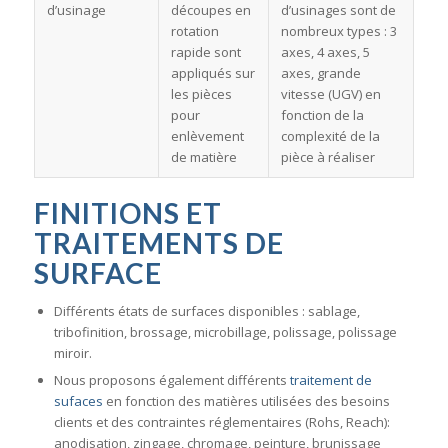
d’usinage
découpes en
d’usinages sont de
rotation
nombreux types : 3
rapide sont
axes, 4 axes, 5
appliqués sur
axes, grande
les pièces
vitesse (UGV) en
pour
fonction de la
enlèvement
complexité de la
de matière
pièce à réaliser
FINITIONS
ET
TRAITEMENTS DE
SURFACE
Différents états de surfaces disponibles : sablage,
tribofinition, brossage, microbillage, polissage, polissage
miroir.
Nous proposons également différents
traitement de
sufaces
en fonction des matières utilisées des besoins
clients et des contraintes réglementaires (Rohs, Reach):
anodisation, zingage, chromage, peinture, brunissage