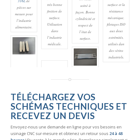
316L
de
très bonne
surface et la
usiné à
pièces sur
finition de
résistance
façon. Bonne
mesure pour
surface.
mécanique,
cylindricité et
l’industrie
Utilisation
filetages ISO
respect de
alimentaire.
dans
aux deux
l’état de
l’industrie
extrémités,
surface.
médicale.
utilisés dan
des vérins
industriels.
TÉLÉCHARGEZ VOS
SCHÉMAS TECHNIQUES ET
RECEVEZ UN DEVIS
Envoyez-nous une demande en ligne pour vos besoins en
usinage CNC sur-mesure et obtenez un retour sous
24 à 48