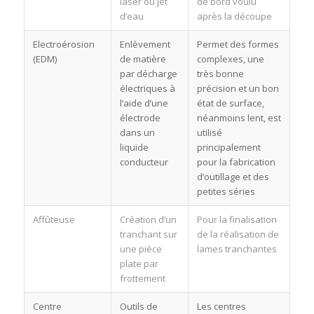
laser ou jet
de bord voulu
d’eau
après la découpe
Electroérosion
Enlèvement
Permet des formes
(EDM)
de matière
complexes, une
par décharge
très bonne
électriques à
précision et un bon
l’aide d’une
état de surface,
électrode
néanmoins lent, est
dans un
utilisé
liquide
principalement
conducteur
pour la fabrication
d’outillage et des
petites séries
Affûteuse
Création d’un
Pour la finalisation
tranchant sur
de la réalisation de
une pièce
lames tranchantes
plate par
frottement
Centre
Outils de
Les centres