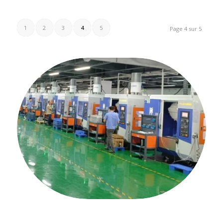
1
2
3
4
5
Page 4 sur 5