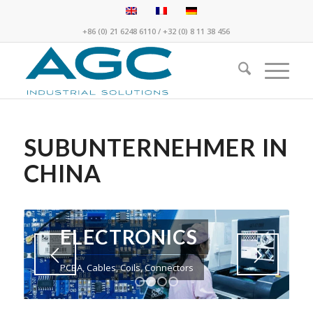
+86 (0) 21 6248 6110
/
+32 (0) 8 11 38 456
SUBUNTERNEHMER IN
CHINA
ELECTRONICS
PCBA, Cables, Coils, Connectors
1
2
3
4